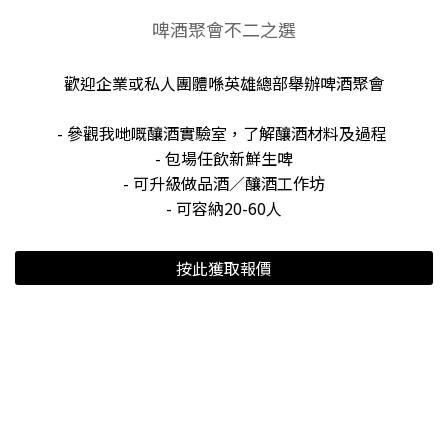
啤酒聚會不二之選
歡迎企業或私人團體喺英雄總部舉辦啤酒聚會
- 參觀我哋嘅釀酒實驗室，了解釀酒材料及過程
- 包場任飲新鮮生啤
- 可升級做品酒／釀酒工作坊
- 可容納20-60人
按此獲取報價