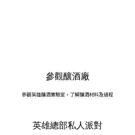
盡興
同埋一班朋友一齊嚟更盡興！
英雄總部私人派對