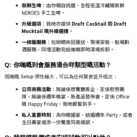
新鮮生啤
：由你親自挑選、全程低溫冷藏嘅新鮮
hEROES 手工生啤。
升級選項
：我哋亦提供
Draft Cocktail 同 Draft
Mocktail 嘅升級選擇
。
一條龍服務
：包辦晒來回運送、現場安裝、駐場斟
酒服務，同埋活動完結後嘅即時清場拆卸。
Q: 你哋嘅到會服務適合咩類型嘅活動？
我哋嘅 Setup 彈性極大，可以為任何聚會提升檔次：
公司商務活動
：無論係想驚艷客企、定係慰勞團
隊，無論係週年晚宴、新產品發佈會，定係 Office
嘅 Happy Friday，我哋都幫到手。
私人重要時刻
：為你嘅婚宴、結婚週年 Party，或者
生日壽宴增添一份驚喜同高級感。