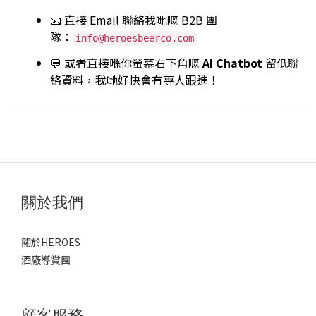
📧 直接 Email 聯絡我哋嘅 B2B 團
隊：
info@heroesbeerco.com
💬 或者直接喺你螢幕右下角嘅
AI Chatbot
留低聯
絡資料，我哋好快會有專人跟進！
關於我們
關於HEROES
酒廠導賞團