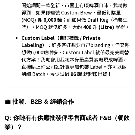
開始調配一款全新、市面上冇嘅啤酒口味，我哋做
得到。如果係罐裝 Custom Brew，最低訂購量
(MOQ) 係
6,000 罐
；而如果做 Draft Keg（桶裝生
啤），MOQ 就低好多，大約
400 升 (Litre)
就得。
Custom Label（自訂標籤 / Private
Labeling）
：好多客好想要自己branding，但又唔
想做6,000罐咁多，Custom Label 就係最完美嘅替
代方案！我哋會用我哋本身最高質素嘅現成啤酒，
直接貼上你公司設計嘅專屬包裝 Label。亦可以做
到細 Batch，最少試過
96 罐
就起印出貨！
💼 批發、B2B & 經銷合作
Q: 你哋有冇供應批發俾零售商或者 F&B（餐飲
業）？