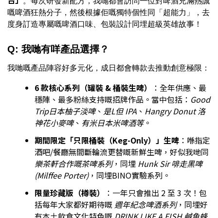
台」
。每次研發新配方，我哋都會訪問一位對啤酒充滿熱誠
嘅啤酒狂熱分子，然後根據佢嘅獨特個性同「超能力」，去
度身訂造專屬嘅啤酒口味、包裝設計同埋超級英雄故事！
Q: 我哋有咩產品選擇？
我哋嘅產品陣容好多元化，成日都會轉款去推動創意極限：
6 款核心系列（罐裝 & 桶裝生啤）
：全年供應、最
穩陣、最多粉絲支持嘅招牌作品。當中包括：
Good
Trip日本柚子淡啤
、
是L但 IPA
、
Hangry Donut 洛
神花小麥啤
、
有米日本米啤酒等
。
期間限定「只限桶裝（Keg-Only）」生啤
：喺指定
酒吧/餐廳無間斷輪流更替嘅新鮮生啤，好似我哋同
樂茶軒合作嘅茶啤系列
，同埋
Hunk Sir 啡走黑啤
(Milffee Porter)
，同埋BINO實驗系列。
限量珍藏版（樽裝）
：一年只會推出 2 至 3 次！包
括每年大家都好期待嘅
週年紀念啤酒系列
，同埋好
有本土飲食文化特色嘅
DRINK LIKE A FISH 鹹魚蜂