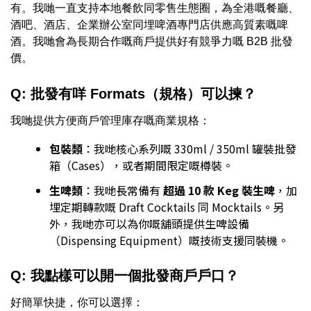
有。我哋一直支持本地餐飲同零售生態圈，為全港嘅餐廳、
酒吧、酒店、企業辦公室同埋啤酒專門店供應高質素嘅啤
酒。我哋會為長期合作嘅商戶提供好有競爭力嘅 B2B 批發
價。
Q: 批發有咩 Formats（規格）可以揀？
我哋提供方便商戶管理庫存嘅商業規格：
包裝類
：我哋核心系列嘅 330ml / 350ml 罐裝批發
箱（Cases），或者期間限定嘅樽裝。
生啤類
：我哋長常備有
超過 10 款 Keg 裝生啤
，加
埋定期轉款嘅 Draft Cocktails 同 Mocktails。另
外，我哋亦可以為你嘅舖頭提供生啤設備
（Dispensing Equipment）嘅技術支援同裝機。
Q: 我點樣可以開一個批發商戶戶口？
好簡單快捷，你可以選擇：