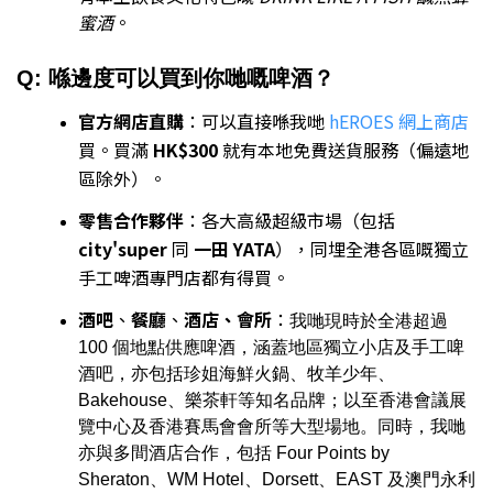
蜜酒
。
Q: 喺邊度可以買到你哋嘅啤酒？
官方網店直購
：可以直接喺我哋
hEROES 網上商店
買。買滿
HK$300
就有本地免費送貨服務（偏遠地
區除外）。
零售合作夥伴
：各大高級超級市場（包括
city'super
同
一田 YATA
），同埋全港各區嘅獨立
手工啤酒專門店都有得買。
酒吧
、
餐廳
、
酒店、會所
：
我哋現時於全港超過
100 個地點供應啤酒，涵蓋地區獨立小店及手工啤
酒吧，亦包括珍姐海鮮火鍋、牧羊少年、
Bakehouse、樂茶軒等知名品牌；以至香港會議展
覽中心及香港賽馬會會所等大型場地。同時，我哋
亦與多間酒店合作，包括 Four Points by
Sheraton、WM Hotel、Dorsett、EAST 及澳門永利