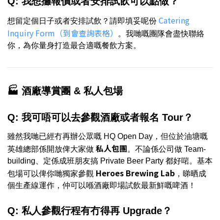
Q: 我想攞報價或者安排試飲可以點做？
Catering
想留定個日子或者安排試飲？請即填妥呢份
Inquiry Form（到會查詢表格）
。我哋嘅團隊會盡快聯絡
你，為你量身打造最合適嘅餐飲方案。
🏭 酒廠導賞團 & 私人包場
Q: 我可唔可以去參觀酒廠或者報名 Tour？
雖然我哋已經冇再辦公眾嘅 HQ Open Day，但位於油塘嘅
私人包團
英雄總部係開放俾大家做
。不論係公司做 Team-
building、定係成班朋友搞 Private Beer Party 都好啱。基本
Heroes Brewing Lab
包場可以俾你哋獨家參觀
，睇晒成
個生產線運作，仲可以喺酒廠即場試飲最新鮮嘅啤酒！
Q: 私人參觀行程有冇得再 Upgrade？