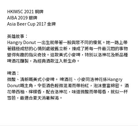
HKIWSC 2021 銅牌
AIBA 2019 銀牌
Asia Beer Cup 2017 金牌
英雄故事：
Hangry Donut 一出生就帶著一股與眾不同的傻氣。她一路上帶
著餓極成怒的心情到處破舊立新，煉成了將每一件最沉悶的事物
變得有趣的指尖奇技。這款美式小麥啤，特別以洛神花及新品種
啤酒花釀製，為經典酒款注入新生命。
啤酒：
微酸、清新嘅美式小麥啤。 啤酒花、小麥同洛神花係Hangry
Donut嘅主角，令佢酒色輕微混濁而帶粉紅，泡沫豐富綿密。 酒
花帶西柚、檸檬香，配合洛神花，味道微酸而帶莓香，就似一杯
雪芭，最適合夏天消暑解渴。